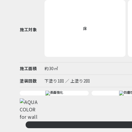
床
施工対象
施工面積
約30㎡
塗装回数
下塗り1回 ／ 上塗り2回