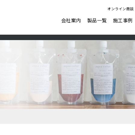
オンライン商談
会社案内
製品一覧
施工事例
ビジョン
会社概要
表面強化剤
水性塗料
AFJにできること
ナノピクス
アクアカラー for floor
ダストプルーフHARD
アクアカラー for wall
ダストプルーフOA
アクアカラー duo tone
ダストプルーフECO
ペイントクリート彩
ガレージ＆ウォール
カラーフィット
塗るテクスチャーMETAL
表面強化剤オプション塗料
塗るテクスチャーSTONE
ウォーターリペラント
塗るテクスチャーWOOD
フロアリフレクト