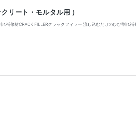
ンクリート・モルタル用 ）
 ひび割れ補修材CRACK FILLERクラックフィラー 流し込むだけのひび割
ク
ラ
ッ
ク
フ
ィ
ラ
ー
ひ
び
割
れ
補
修
材
（コ