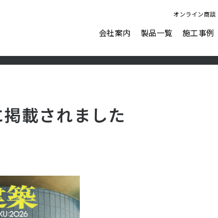
オンライン商談
会社案内
製品一覧
施工事例
ビジョン
会社概要
表面強化剤
水性塗料
AFJにできること
号に掲載されました
ナノピクス
アクアカラー for floor
ダストプルーフHARD
アクアカラー for wall
ダストプルーフOA
アクアカラー duo tone
ダストプルーフECO
ペイントクリート彩
ガレージ＆ウォール
カラーフィット
塗るテクスチャーMETAL
表面強化剤オプション塗料
塗るテクスチャーSTONE
ウォーターリペラント
塗るテクスチャーWOOD
フロアリフレクト