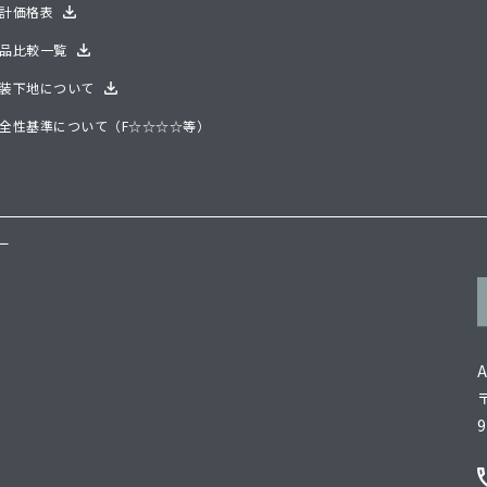
計価格表
品比較一覧
装下地について
全性基準について（F☆☆☆☆等）
ー
9