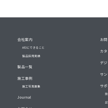
会社案内
お問
AFJにできること
カタ
製品採用実績
デジ
製品一覧
サン
施工事例
サポ
施工写真募集
技
Journal
出