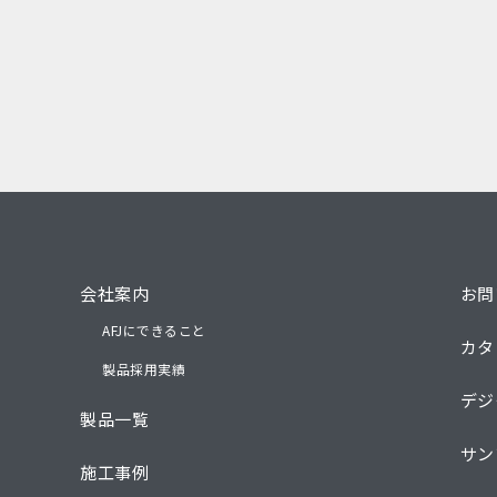
会社案内
お問
AFJにできること
カタ
製品採用実績
デジ
製品一覧
サン
施工事例