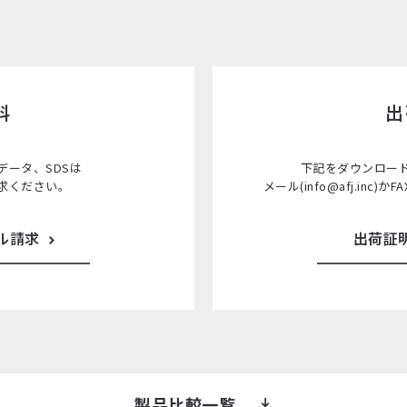
料
出
データ、SDSは
下記をダウンロー
求ください。
メール(info@afj.inc)か
ル請求
出荷証
製品比較一覧