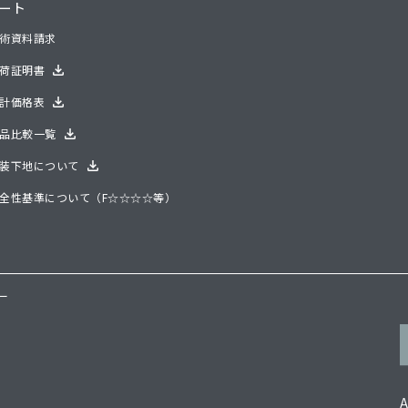
ート
術資料請求
荷証明書
計価格表
品比較一覧
装下地について
全性基準について（F☆☆☆☆等）
ー