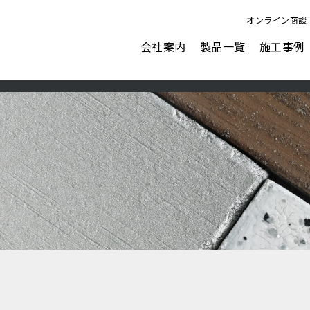
オンライン商談
会社案内
製品一覧
施工事例
ビジョン
会社概要
表面強化剤
水性塗料
AFJにできること
ナノピクス
アクアカラー for floor
ダストプルーフHARD
アクアカラー for wall
ダストプルーフOA
アクアカラー duo tone
ダストプルーフECO
ペイントクリート彩
ガレージ＆ウォール
カラーフィット
塗るテクスチャーMETAL
表面強化剤オプション塗料
塗るテクスチャーSTONE
ウォーターリペラント
塗るテクスチャーWOOD
フロアリフレクト