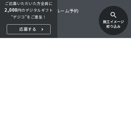
ご応募いただいた方全員に
2,000
円のデジタルギフト
オンライン商談・ショールーム予約
“デジコ”をご進呈！
施工イメージ
オンラインショップ
絞り込み
応募する
ご購入・お取引について
FAQ
採用情報
特定商取引法に関する表示