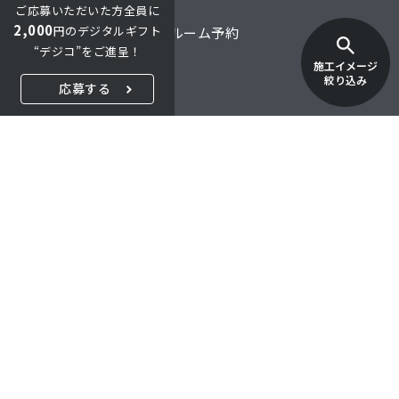
ご応募いただいた方全員に
2,000
円のデジタルギフト
オンライン商談・ショールーム予約
“デジコ”をご進呈！
施工イメージ
オンラインショップ
絞り込み
応募する
ご購入・お取引について
FAQ
採用情報
特定商取引法に関する表示