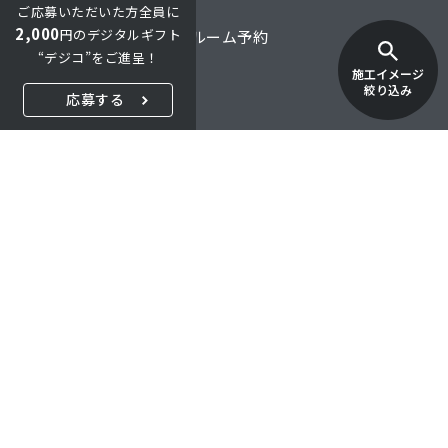
ご応募いただいた方全員に
2,000
円のデジタルギフト
オンライン商談・ショールーム予約
“デジコ”をご進呈！
施工イメージ
オンラインショップ
絞り込み
応募する
ご購入・お取引について
FAQ
採用情報
特定商取引法に関する表示