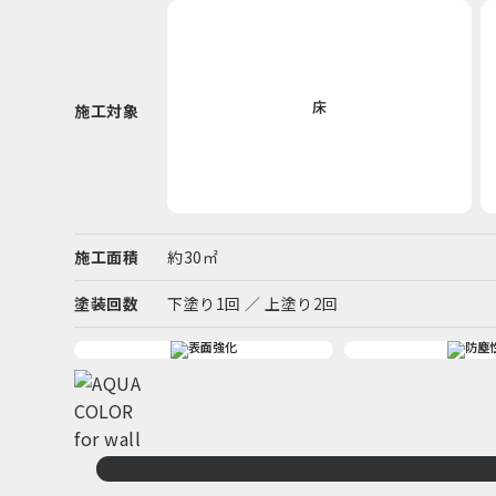
床
施工対象
施工面積
約30㎡
塗装回数
下塗り1回 ／ 上塗り2回