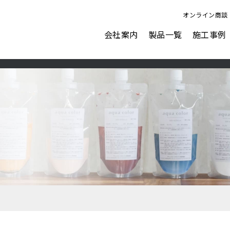
オンライン商談
会社案内
製品一覧
施工事例
ビジョン
会社概要
表面強化剤
水性塗料
AFJにできること
ナノピクス
アクアカラー for floor
ダストプルーフHARD
アクアカラー for wall
ダストプルーフOA
アクアカラー duo tone
ダストプルーフECO
ペイントクリート彩
ガレージ＆ウォール
カラーフィット
塗るテクスチャーMETAL
表面強化剤オプション塗料
塗るテクスチャーSTONE
ウォーターリペラント
塗るテクスチャーWOOD
フロアリフレクト