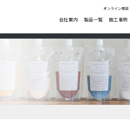
オンライン商談
会社案内
製品一覧
施工事例
ビジョン
会社概要
表面強化剤
水性塗料
AFJにできること
ナノピクス
アクアカラー for floor
ダストプルーフHARD
アクアカラー for wall
ダストプルーフOA
アクアカラー duo tone
ダストプルーフECO
ペイントクリート彩
ガレージ＆ウォール
カラーフィット
塗るテクスチャーMETAL
表面強化剤オプション塗料
塗るテクスチャーSTONE
ウォーターリペラント
塗るテクスチャーWOOD
フロアリフレクト