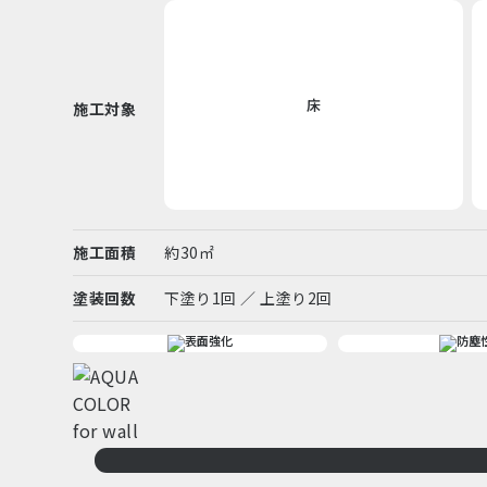
床
施工対象
施工面積
約30㎡
塗装回数
下塗り1回 ／ 上塗り2回