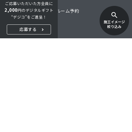
ご応募いただいた方全員に
2,000
円のデジタルギフト
オンライン商談・ショールーム予約
“デジコ”をご進呈！
施工イメージ
オンラインショップ
絞り込み
応募する
ご購入・お取引について
FAQ
採用情報
特定商取引法に関する表示