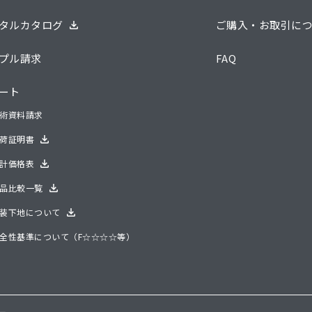
タルカタログ
ご購入・お取引に
プル請求
FAQ
ート
術資料請求
荷証明書
計価格表
品比較一覧
装下地について
全性基準について（F☆☆☆☆等）
ー