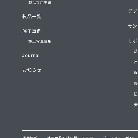
製品採用実績
デジ
製品一覧
サン
施工事例
サポ
施工写真募集
技
Journal
出
お知らせ
設
製
塗
安
採用情報
特定商取引法に関する表示
プライバシーポリシ