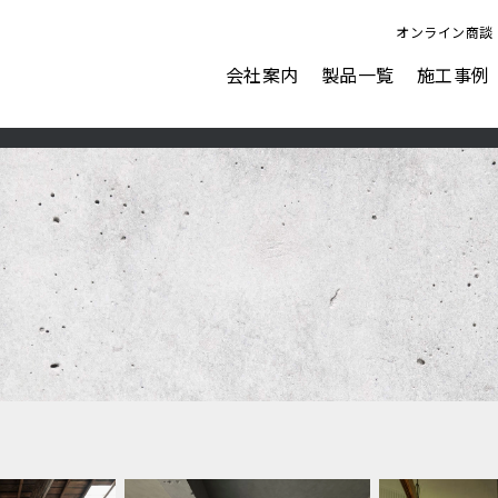
オンライン商談
会社案内
製品一覧
施工事例
ビジョン
会社概要
表面強化剤
水性塗料
AFJにできること
ナノピクス
アクアカラー for floor
ダストプルーフHARD
アクアカラー for wall
ダストプルーフOA
アクアカラー duo tone
ダストプルーフECO
ペイントクリート彩
ガレージ＆ウォール
カラーフィット
塗るテクスチャーMETAL
表面強化剤オプション塗料
塗るテクスチャーSTONE
ウォーターリペラント
塗るテクスチャーWOOD
フロアリフレクト