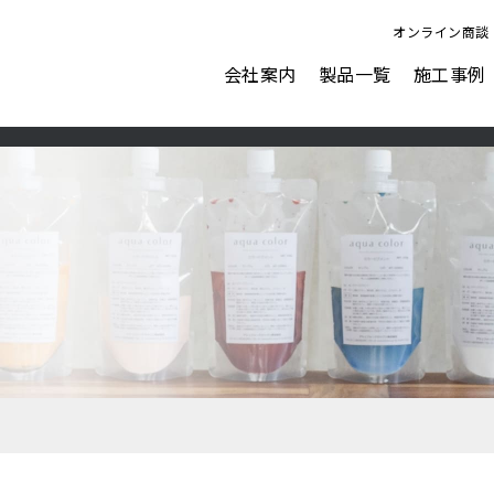
オンライン商談
会社案内
製品一覧
施工事例
ビジョン
会社概要
表面強化剤
水性塗料
AFJにできること
ナノピクス
アクアカラー for floor
ダストプルーフHARD
アクアカラー for wall
ダストプルーフOA
アクアカラー duo tone
ダストプルーフECO
ペイントクリート彩
ガレージ＆ウォール
カラーフィット
塗るテクスチャーMETAL
表面強化剤オプション塗料
塗るテクスチャーSTONE
ウォーターリペラント
塗るテクスチャーWOOD
フロアリフレクト