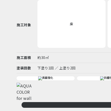
床
施工対象
施工面積
約30㎡
塗装回数
下塗り1回 ／ 上塗り2回